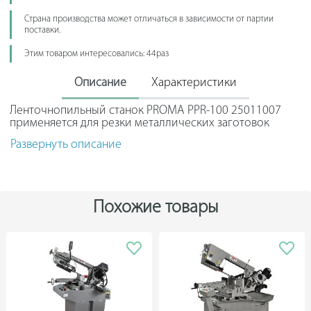
Страна производства может отличаться в зависимости от партии
поставки.
Этим товаром интересовались: 44раз
Описание
Характеристики
Ленточнопильный станок PROMA PPR-100 25011007
применяется для резки металлических заготовок
круглого и прямоугольного сечений. Функция наклона
Развернуть описание
пильной рамы на угол до 45 градусов расширяет
возможности оборудования. Для улучшения качества
обрабатываемой поверхности используют водяное
охлаждение пильной ленты и заготовки (в ручную).
Вода со стружкой скапливается в ванночке, которая
Похожие товары
предусмотрена в конструкции. Такой станок
используется на производствах с небольшим объемом
работ, а также в частных мастерских.