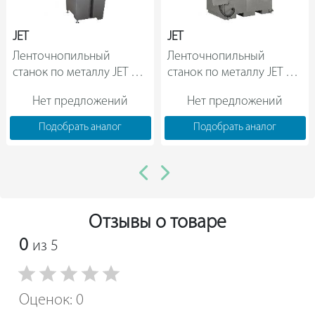
JET
JET
Ленточнопильный 
Ленточнопильный 
станок по металлу JET 
станок по металлу JET 
MBS-708CSB 50000316M    
MBS-1416VDAS 
Нет предложений
Нет предложений
50000447T                
Подобрать аналог
Подобрать аналог
Отзывы о товаре
0
из 5
Оценок: 0