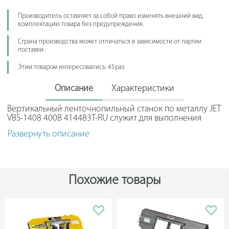
Производитель оставляет за собой право изменять внешний вид,
комплектацию товара без предупреждения.
Страна производства может отличаться в зависимости от партии
поставки.
Этим товаром интересовались: 45раз
Описание
Характеристики
Вертикальный ленточнопильный станок по металлу JET
VBS-1408 400В 414483T-RU служит для выполнения
различных операций по пилению заготовок из
Развернуть описание
металла.
Рабочий стол изготовлен из чугуна, что гарантирует
долгий срок службы. Модель имеет функцию наклона
стола на 8 градусов вперед и назад, на 15 градусов
Похожие товары
вправо, и на 12 градусов влево.
Выдвижная регулируемая по высоте направляющая с
увеличительным стеклом обеспечивает повышенную
точность пиления.