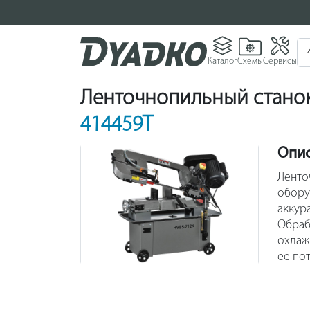
Каталог
Схемы
Сервисы
Ленточнопильный станок
414459T
Опи
Ленто
обору
аккур
Обраб
охлаж
ее по
мощнос