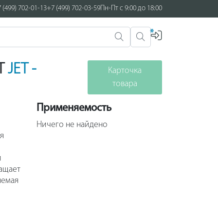
 (499) 702-01-13
+7 (499) 702-03-59
Пн-Пт с 9:00 до 18:00
*
9T
JET -
Карточка
товара
Применяемость
о
Ничего не найдено
я
и
ащает
яемая