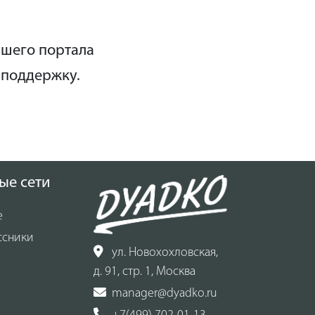
ашего портала
 поддержку.
ые сети
е
ссники
ул. Новохохловская,
д. 91, стр. 1, Москва
manager@dyadko.ru