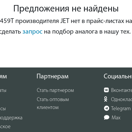
Предложения не найдены
459T производителя JET нет в прайс-листах н
сделать
запрос
на подбор аналога в нашу тех.
ям
Партнерам
Социальн
аты
Стать партнером
Вконтакт
Стать оптовым
Однокла
клиентом
осы
Telegram
поддержка
Max
ьское