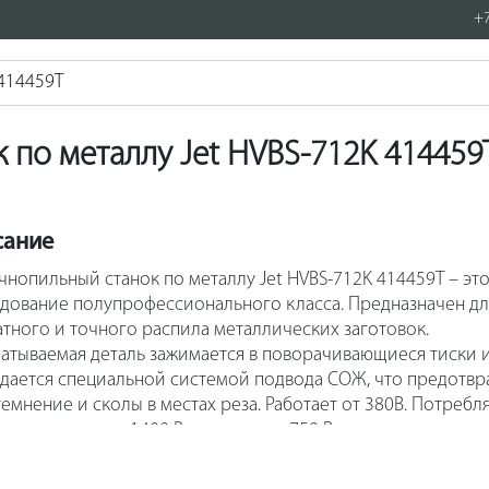
+7
 по металлу Jet HVBS-712K 41445
сание
чнопильный станок по металлу Jet HVBS-712K 414459T – эт
дование полупрофессионального класса. Предназначен дл
атного и точного распила металлических заготовок.
атываемая деталь зажимается в поворачивающиеся тиски 
дается специальной системой подвода СОЖ, что предотвр
темнение и сколы в местах реза. Работает от 380В. Потребл
ть составляет 1400 Вт, выходная - 750 Вт.