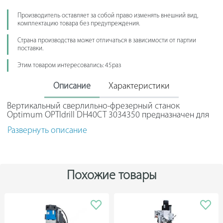
Производитель оставляет за собой право изменять внешний вид,
комплектацию товара без предупреждения.
Страна производства может отличаться в зависимости от партии
поставки.
Этим товаром интересовались: 45раз
Описание
Характеристики
Вертикальный сверлильно-фрезерный станок
Optimum OPTIdrill DH40CT 3034350 предназначен для
выполнения глухих и сквозных отверстий в
Развернуть описание
металлических заготовках.
Модель оснащена координатным столом, зубчатым
приводом шпинделя и встроенным резьбонарезным
устройством. Скорость вращения шпинделя
Похожие товары
настраивается двумя рукоятками на фронтальной
панели.
Рабочий стол плавно перемещается по шлифованным
направляющим типа "ласточкин хвост", регулируемым
клиновыми планками. Положение стола по каждой оси