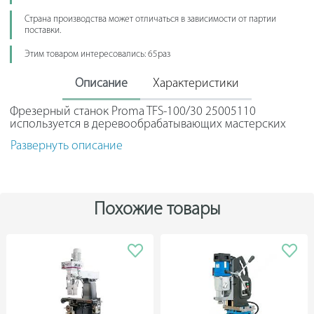
Страна производства может отличаться в зависимости от партии
поставки.
Этим товаром интересовались: 65раз
Описание
Характеристики
Фрезерный станок Proma TFS-100/30 25005110
используется в деревообрабатывающих мастерских
или в столярном производстве для изготовления
Развернуть описание
фасонных деталей. Станок имеет угловой упор со
струбциной, которая надежно фиксирует заготовку,
повышая точность обработки. Шпиндель с
возможностью вертикального перемещения позволяет
обрабатывать заготовки различной толщины. За счет
Похожие товары
небольших габаритов станка можно расположить его в
небольшом помещении с наличием трехфазного
питания. Совместная работа с пылесосом экономит
время при уборке рабочего места.