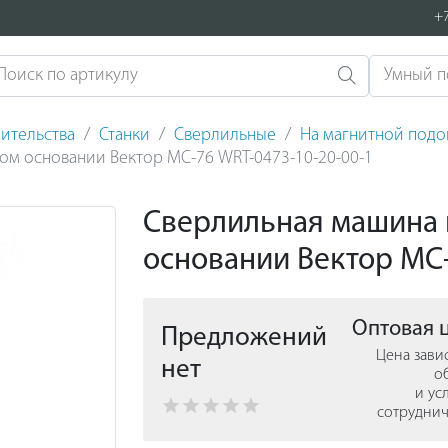
+7
ительства
Станки
Сверлильные
На магнитной под
ом основании Вектор МС-76 WRT-0473-10-20-00-1
Сверлильная машина 
основании Вектор МС-
Оптовая 
Предложений
Цена зави
нет
о
и ус
сотруднич