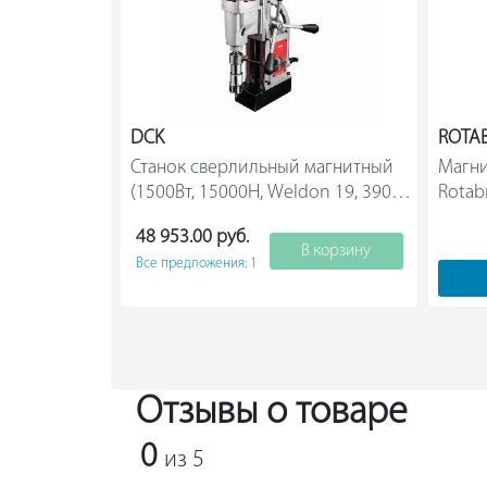
DCK
ROTA
Станок сверлильный магнитный 
Магни
(1500Вт, 15000Н, Weldon 19, 390 
Rotab
об/мин, ход 220мм,                 
48 953.00 руб.
В корзину
Все предложения: 1
Отзывы о товаре
0
из 5