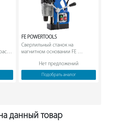
FE POWERTOOLS
EUROBOOR
Сверлильный станок на 
Магнитный 
oach 
магнитном основании FE 
POWERTOOLS FE 30                
Нет предложений
Нет
Подобрать аналог
Под
 на данный товар