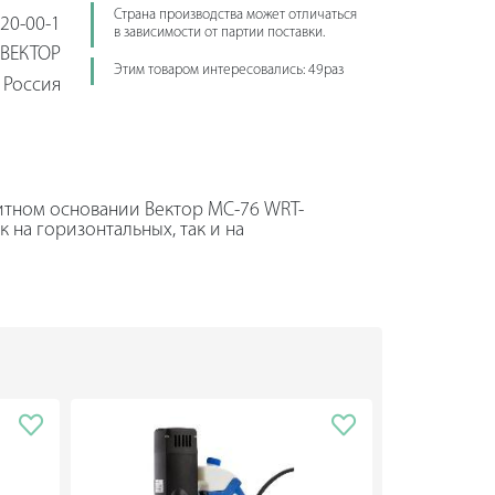
Страна производства может отличаться
20-00-1
в зависимости от партии поставки.
ВЕКТОР
Этим товаром интересовались: 49раз
Россия
итном основании Вектор МС-76 WRT-
к на горизонтальных, так и на
оснащается двухскоростной коробкой
гулировки оборотов.
рончатые и спиральные сверла,
рорежущие сверла с хвостовиком Weldon
нкование до 63 мм и нарезать
пособствует длительному сроку службы
я съемной частью ротора и при