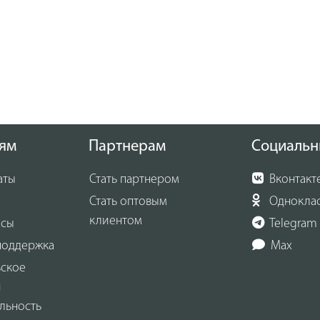
ям
Партнерам
Социальн
аты
Стать партнером
Вконтакт
Стать оптовым
Однокла
клиентом
осы
Telegram
поддержка
Max
ьское
и
льность