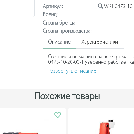
Артикул:
WRT-0473-10-
Бренд:
Страна бренда:
Страна производства:
Описание
Характеристики
Сверлильная машина на электромагн
0473-10-20-00-1 уверенно работает ка
вертикальных поверхностях. Станок 
Развернуть описание
передач с возможностью плавной ре
В качестве оснастки используются ко
твердосплавные фрезы, а также быст
32. Модель позволяет производить зе
Похожие товары
внутреннюю резьбу до М24.
Защита от перегрева и перегрузки с
станка. Шлицевой хвостовик являетс
необходимости заменяется.