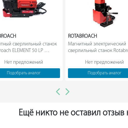
BROACH
ROTABROACH
тный сверлильный станок 
Магнитный электрический 
roach ELEMENT 50 LP 
сверлильный станок Rotabr
КБ003011                
ELEMENT 40 4283                
Нет предложений
Нет предложений
Подобрать аналог
Подобрать аналог
Ещё никто не оставил отзыв