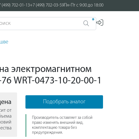
 (499) 702-01-13
+7 (499) 702-03-59
Пн-Пт с 9:00 до 18:00
*
ошве
на электромагнитном
76 WRT-0473-10-20-00-1
цена
Подобрать аналог
сит от
бъема
Производитель оставляет за собой
ловий
право изменять внешний вид,
ества
комплектацию товара без
предупреждения.