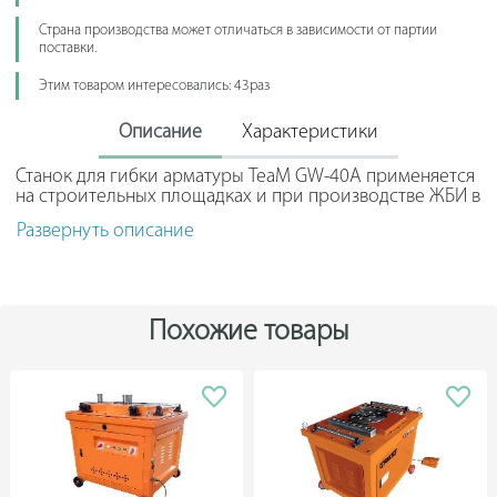
Страна производства может отличаться в зависимости от партии
поставки.
Этим товаром интересовались: 43раз
Описание
Характеристики
Станок для гибки арматуры TeaM GW-40A применяется
на строительных площадках и при производстве ЖБИ в
промышленных масштабах. Все гибочные
Развернуть описание
приспособления имеют высокую прочность, что
обеспечивает длительный срок службы. Большое
количество отверстий для установки втулок позволяет
выбрать оптимальный угол и диаметр гиба. Наличие
блока автоматики упрощает серийную работу. При
Похожие товары
необходимости можно одновременного сгибать
несколько тонких прутков арматуры. Простое
управление обеспечивает высокую эффективность
работы.