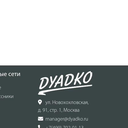
ые сети
е
ссники
ул. Новохохловская,
д. 91, стр. 1, Москва
manager@dyadko.ru