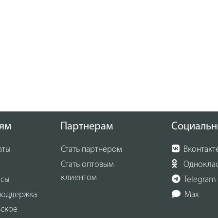
ям
Партнерам
Социальн
аты
Стать партнером
Вконтакт
Стать оптовым
Однокла
клиентом
осы
Telegram
поддержка
Max
ьское