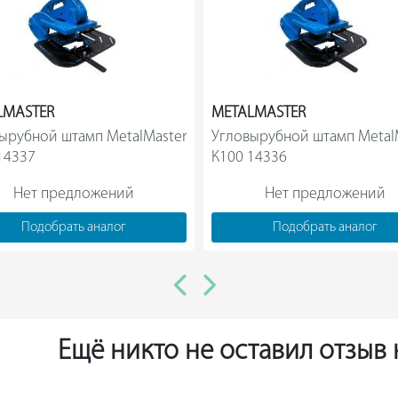
LMASTER
METALMASTER
ырубной штамп MetalMaster 
Угловырубной штамп MetalM
К200 14337                
К100 14336                
Нет предложений
Нет предложений
Подобрать аналог
Подобрать аналог
Ещё никто не оставил отзыв