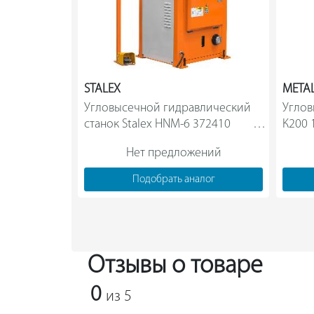
STALEX
META
Угловысечной гидравлический 
Углов
станок Stalex HNM-6 372410            
Нет предложений
Подобрать аналог
Отзывы о товаре
0
из 5