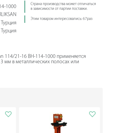
Страна производства может отличаться
14-1000
в зависимости от партии поставки.
RLIKSAN
Этим товаром интересовались: 67раз
Турция
Турция
san 114/21-16 ВН-114-1000 применяется
3 мм в металлических полосах или
щиной до 10 мм. Долговечная
ина подачи составляет 150 мм.
дования:
 в листе металла толщиной 5.8 мм
мент по заказу);
 в листе металла толщиной 2.8 мм
мент по заказу).