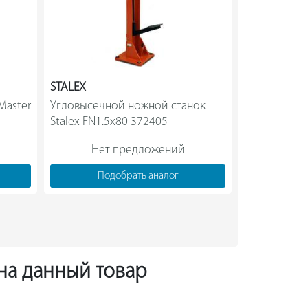
STALEX
PROMA
aster 
Угловысечной ножной станок 
Вырубной шт
Stalex FN1.5x80 372405                
2550000
Нет предложений
Нет
Подобрать аналог
Под
 на данный товар