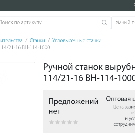
+7
ительства
Станки
Угловысечные станки
114/21-16 ВН-114-1000
Ручной станок вырубно
114/21-16 ВН-114-100
Оптовая 
Предложений
Цена зави
нет
о
и ус
сотруднич