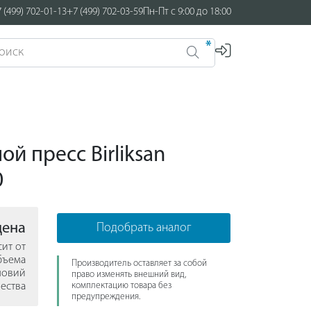
 (499) 702-01-13
+7 (499) 702-03-59
Пн-Пт с 9:00 до 18:00
*
й пресс Birliksan
0
цена
Подобрать аналог
сит от
бъема
Производитель оставляет за собой
ловий
право изменять внешний вид,
ества
комплектацию товара без
предупреждения.