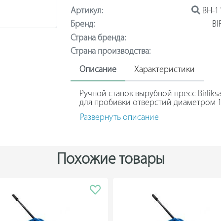
Артикул:
ВН-1
Бренд:
BI
Страна бренда:
Страна производства:
Описание
Характеристики
Ручной станок вырубной пресс Birlik
для пробивки отверстий диаметром 1
заготовках из листового металла тол
Развернуть описание
конструкция выполнена из стали. Глуб
Дополнительные возможности обору
Пробивка отверстий диаметром 22 мм
Похожие товары
(опционально, необходим сменный эле
Пробивка отверстий диаметром 45 мм
(опционально, необходим сменный эле