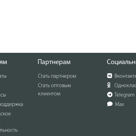
ям
Партнерам
Социальн
аты
Стать партнером
Вконтакт
Стать оптовым
Однокла
клиентом
осы
Telegram
поддержка
Max
ьское
и
льность