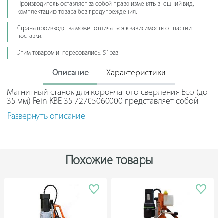
Производитель оставляет за собой право изменять внешний вид,
комплектацию товара без предупреждения.
Страна производства может отличаться в зависимости от партии
поставки.
Этим товаром интересовались: 51раз
Описание
Характеристики
Магнитный станок для корончатого сверления Eco (до
35 мм) Fein KBE 35 72705060000 представляет собой
компактное устройство. Главные отличительные
Развернуть описание
особенности этой модели - мощный электродвигатель,
1 скорость вращения, компактный корпус и небольшой
вес. Станок используется для спирального и
корончатого сверления металлических заготовок на
строительных объектах и площадках.
Похожие товары
Номинальная потребляемая мощность - 850 Вт.
Эффективная мощность - 450 Вт.
Скорость вращения под нагрузкой - 460 об/мин.