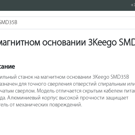
+7
 магнитном основании 3Keego SM
сание
ильный станок на магнитном основании 3Keego SMD35B
азначен для точного сверления отверстий спиральным ил
чатым сверлом. Модель отличается скрытым кабелем пита
да. Алюминиевый корпус высокой прочности защищает
тель от механических повреждений.
ые направляющие упрощают регулировку начального
ения. Электромагнит с увеличенной прижимной силой
ечивает надежное крепления станка к металлической