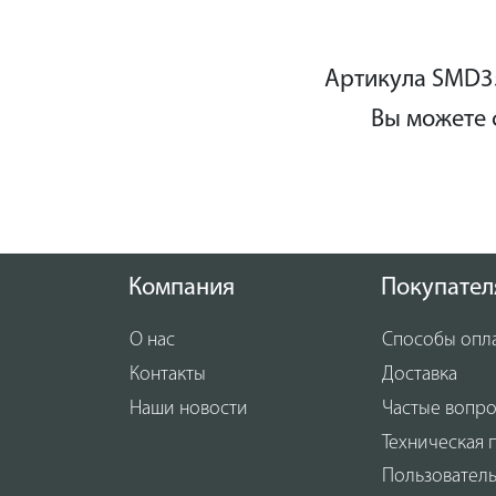
повер
Встро
Артикула SMD35
давая
Вы можете 
кейсе
Компания
Покупател
О нас
Способы опл
Контакты
Доставка
Наши новости
Частые вопр
Техническая 
Пользовател