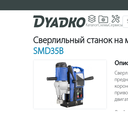
Каталог
Схемы
Сервисы
Сверлильный станок на
SMD35B
Опи
Сверл
предн
корон
приво
двига
Двойн
полож
обесп