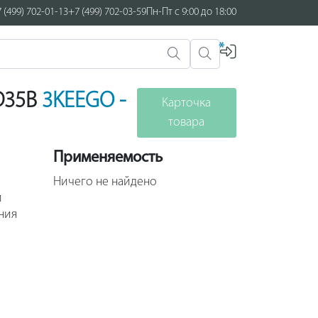
 (499) 702-01-13
+7 (499) 702-03-59
Пн-Пт с 9:00 до 18:00
*
D35B
3KEEGO -
Карточка
товара
Применяемость
Ничего не найдено
и
ния