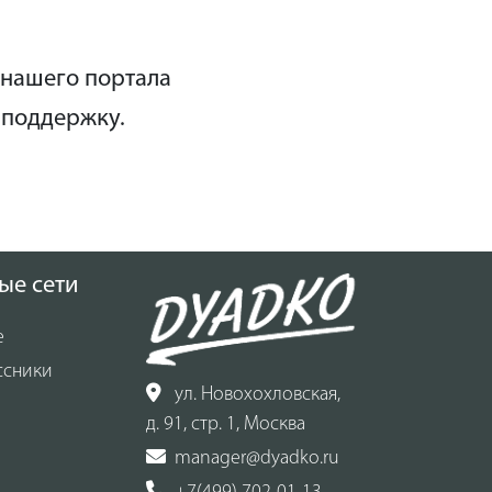
о, не
 нашего портала
овом
 поддержку.
ые сети
е
ссники
ул. Новохохловская,
д. 91, стр. 1, Москва
manager@dyadko.ru