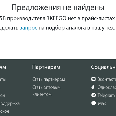
хности во время работ на высоте.
Предложения не найдены
енная система подачи СОЖ своевременно охлаждает сверл
B производителя 3KEEGO нет в прайс-листах
 ему перегреваться. Оборудование поставляется в пластик
сделать
запрос
на подбор аналога в нашу тех.
 для компактного хранения и удобной переноски.
ям
Партнерам
Социальн
аты
Стать партнером
Вконтакт
Стать оптовым
Однокла
клиентом
осы
Telegram
поддержка
Max
ьское