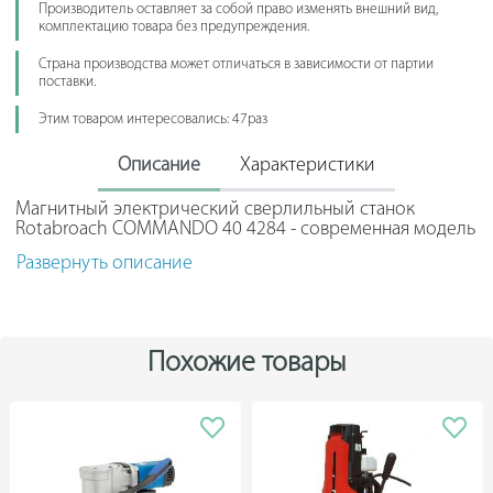
Производитель оставляет за собой право изменять внешний вид,
комплектацию товара без предупреждения.
Страна производства может отличаться в зависимости от партии
поставки.
Этим товаром интересовались: 47раз
Описание
Характеристики
Магнитный электрический сверлильный станок
Rotabroach COMMANDO 40 4284 - современная модель
для получения отверстий в черных металлах. Установка
Развернуть описание
оснащается магнитным основанием для надежного
удержания на поверхности во время сверления. Сила
магнита составляет 800 кг. Система СОЖ позволяет
избежать перегрева во время работы. Небольшая и
компактная конструкция агрегата позволяет выполнять
Похожие товары
работу в стесненных условиях. Оборудование широко
применяется на производстве, в промышленности,
строительстве и других сферах. Максимальная длина
спиральных сверл - 55 мм.