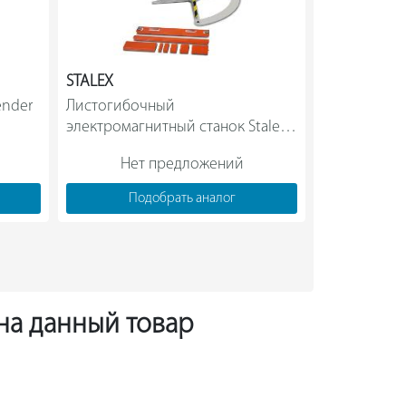
STALEX
STALEX
nder 
Листогибочный 
Листогибочн
ов;
электромагнитный станок Stalex 
EB 625х1.6 373401                
Нет предложений
Нет
Подобрать аналог
Под
 на данный товар