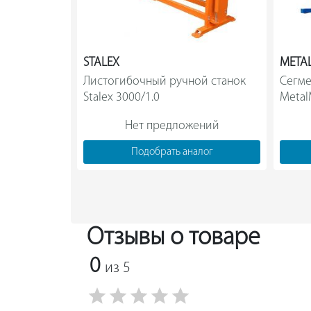
STALEX
META
Листогибочный ручной станок 
Сегме
Stalex 3000/1.0                
Metal
Нет предложений
Подобрать аналог
Отзывы о товаре
0
из 5