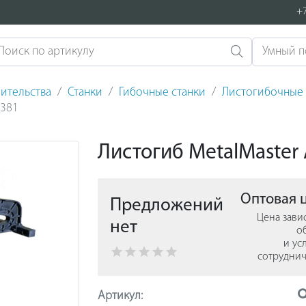
+7
ительства
Станки
Гибочные станки
Листогибочные 
6381
Листогиб MetalMaster 
Оптовая 
Предложений
Цена зави
нет
о
и ус
сотруднич
Артикул: