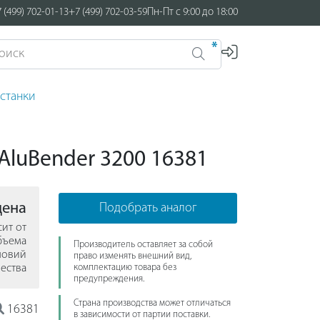
 (499) 702-01-13
+7 (499) 702-03-59
Пн-Пт с 9:00 до 18:00
*
станки
AluBender 3200 16381
цена
Подобрать аналог
сит от
бъема
Производитель оставляет за собой
ловий
право изменять внешний вид,
ества
комплектацию товара без
предупреждения.
Страна производства может отличаться
16381
в зависимости от партии поставки.