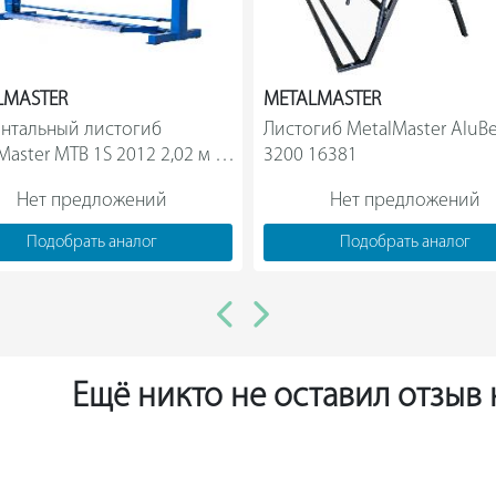
Медь - 1,1 мм;
Алюминий - 0,8 мм;
LMASTER
METALMASTER
Нержавеющая сталь - 0,48 мм.
нтальный листогиб 
Листогиб MetalMaster AluBe
Максимальный угол гиба - 180 градус
Master MTB 1S 2012 2,02 м 
3200 16381                
Глубина подачи - 585 мм;
17645                
Высота подъема балки - 50 мм.
Нет предложений
Нет предложений
Подобрать аналог
Подобрать аналог
Ещё никто не оставил отзыв