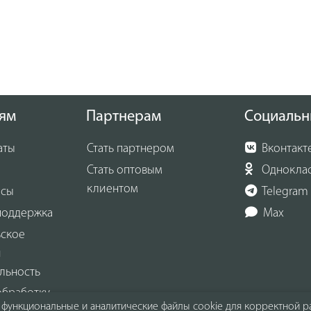
ям
Партнерам
Социальн
аты
Стать партнером
Вконтакт
Стать оптовым
Однокла
клиентом
осы
Telegram
поддержка
Max
ьское
и
льность
обработку
функциональные и аналитические файлы cookie для корректной ра