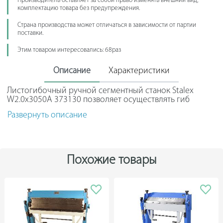
Производитель оставляет за собой право изменять внешний вид,
комплектацию товара без предупреждения.
Страна производства может отличаться в зависимости от партии
поставки.
Этим товаром интересовались: 68раз
Описание
Характеристики
Листогибочный ручной сегментный станок Stalex
W2.0x3050A 373130 позволяет осуществлять гиб
металлических листов толщиной не более 2 мм.
Развернуть описание
Агрегат отличается надежностью конструкции,
простотой управления и долгим сроком эксплуатации.
Жесткая конструкция, изготовленная из стали, не
подвержена коррозии и способна выдерживать
высокие нагрузки. Устойчивость на поверхности
Похожие товары
обеспечивают широкие опорные ножки.