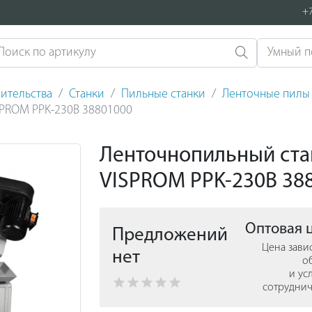
+7
ительства
Станки
Пильные станки
Ленточные пилы
SPROM PPK-230B 38801000
Ленточнопильный ста
VISPROM PPK-230B 38
Оптовая 
Предложений
Цена зави
нет
о
и ус
сотруднич