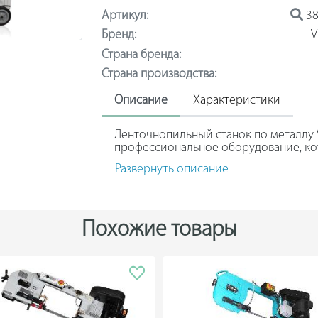
Артикул:
38
Бренд:
V
Страна бренда:
Страна производства:
Описание
Характеристики
Ленточнопильный станок по металлу 
профессиональное оборудование, ко
высокопроизводительной резки мате
Развернуть описание
способен выдерживать высокие нагру
передача закрыта специальным кожух
нежелательных повреждений. Панель
не содержит сложных настроек, осна
предназначена для дополнительного 
Похожие товары