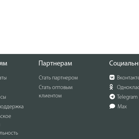
ям
Партнерам
Социальн
аты
Стать партнером
Вконтакт
Стать оптовым
Однокла
клиентом
осы
Telegram
поддержка
Max
ьское
и
льность