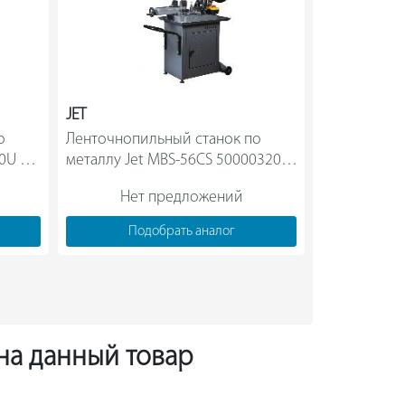
JET
PROMA
 
Ленточнопильный станок по 
Ленточная п
0U 
металлу Jet MBS-56CS 50000320M 
Нет предложений
Нет
Подобрать аналог
Под
 на данный товар