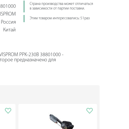
Страна производства может отличаться
801000
в зависимости от партии поставки.
ISPROM
Этим товаром интересовались: 51раз
Россия
Китай
VISPROM PPK-230B 38801000 -
торое предназначено для
риала любого типа. Мощный двигатель
зки длительное время. Ременная
ом, который защищает ее от
 управления имеет понятный интерфейс,
щена аварийным выключателем. Рукоять
удобства при транспортировке.