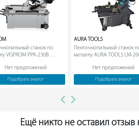
ROM
AURA TOOLS
чнопильный станок по 
Ленточнопильный станок по
лу VISPROM PPK-230B 
металлу AURA TOOLS LM-20
38801000                
40200300                
Нет предложений
Нет предложений
Подобрать аналог
Подобрать аналог
Ещё никто не оставил отзыв