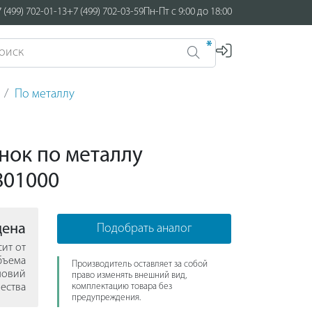
 (499) 702-01-13
+7 (499) 702-03-59
Пн-Пт с 9:00 до 18:00
*
По металлу
нок по металлу
801000
цена
Подобрать аналог
сит от
бъема
Производитель оставляет за собой
ловий
право изменять внешний вид,
ества
комплектацию товара без
предупреждения.