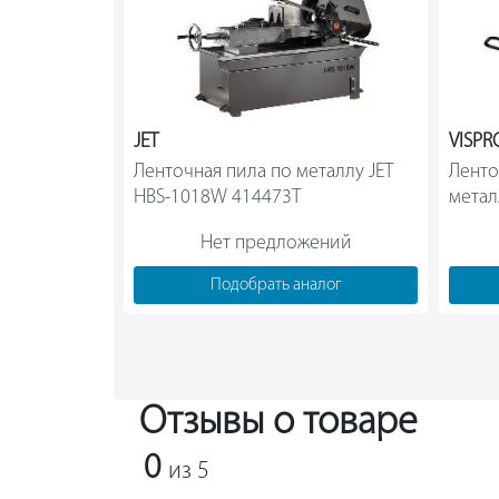
JET
VISP
Ленточная пила по металлу JET 
Ленто
HBS-1018W 414473T                
метал
Нет предложений
Подобрать аналог
Отзывы о товаре
0
из 5