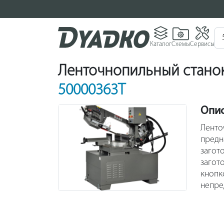
Каталог
Схемы
Сервисы
Ленточнопильный станок 
50000363T
Опи
Ленто
предн
загот
загот
кнопк
непре
делаю
выпол