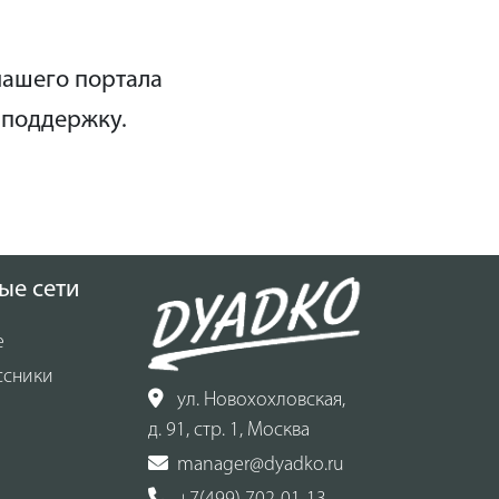
нашего портала
 поддержку.
ые сети
е
ссники
ул. Новохохловская,
д. 91, стр. 1, Москва
manager@dyadko.ru