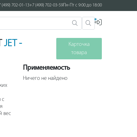
 (499) 702-01-13
+7 (499) 702-03-59
Пн-Пт с 9:00 до 18:00
*
T
JET -
Карточка
товара
Применяемость
Ничего не найдено
ких
 с
я
й вес