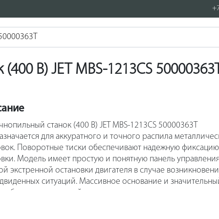
+7
(400 B) JET MBS-1213CS 50000363
сание
чнопильный станок (400 B) JET MBS-1213CS 50000363T
азначается для аккуратного и точного распила металличес
овок. Поворотные тиски обеспечивают надежную фиксацию
овки. Модель имеет простую и понятную панель управления
ой экстренной остановки двигателя в случае возникновени
двиденных ситуаций. Массивное основание и значительны
т оборудование устойчивым на поверхности во время
нения работ.