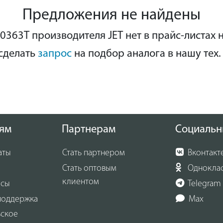
Предложения не найдены
0363T производителя JET нет в прайс-листах 
сделать
запрос
на подбор аналога в нашу тех.
ям
Партнерам
Социальн
аты
Стать партнером
Вконтакт
Стать оптовым
Однокла
клиентом
осы
Telegram
поддержка
Max
ьское