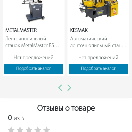
линии реза при работе с материалами различной
твердости.
METALMASTER
KESMAK
Ленточнопильный 
Автоматический 
станок MetalMaster BSM-
ленточнопильный станок 
128DIY 18002                
Kesmak KME GK 280 1124  
Нет предложений
Нет предложений
Подобрать аналог
Подобрать аналог
Отзывы о товаре
0
из 5