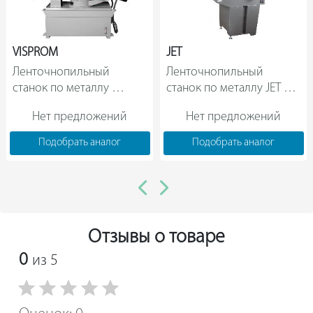
VISPROM
JET
Ленточнопильный 
Ленточнопильный 
станок по металлу 
станок по металлу JET 
VISPROM PPK-255R 
MBS-708CSB 50000316M    
Нет предложений
Нет предложений
38811600                
Подобрать аналог
Подобрать аналог
Отзывы о товаре
0
из 5