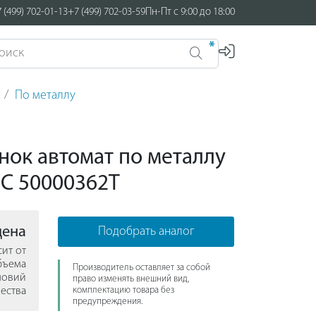
 (499) 702-01-13
+7 (499) 702-03-59
Пн-Пт с 9:00 до 18:00
*
По металлу
ок автомат по металлу
NC 50000362T
цена
Подобрать аналог
сит от
бъема
Производитель оставляет за собой
ловий
право изменять внешний вид,
ества
комплектацию товара без
предупреждения.