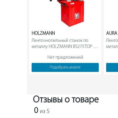
HOLZMANN
AURA
Ленточнопильный станок по 
Ленто
металлу HOLZMANN BS275TOP 
метал
400V                
Нет предложений
Подобрать аналог
Отзывы о товаре
0
из 5