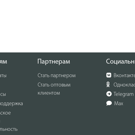
ям
Партнерам
Социальн
аты
Стать партнером
Вконтакт
Стать оптовым
Однокла
клиентом
осы
Telegram
поддержка
Max
ьское
и
льность