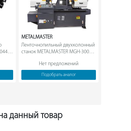
METALMASTER
JET
 
Ленточнопильный двухколонный 
Ленточнопил
0441T 
станок METALMASTER MGH-300Z 
металлу 400
18238                
270D
Нет предложений
Нет
Подобрать аналог
Под
 на данный товар