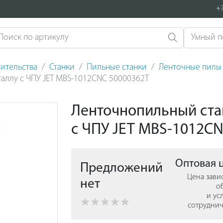
+7
ительства
Станки
Пильные станки
Ленточные пилы
аллу с ЧПУ JET MBS-1012CNC 50000362T
Ленточнопильный стан
с ЧПУ JET MBS-1012C
Оптовая 
Предложений
Цена зави
нет
о
и ус
сотруднич