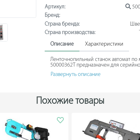
Артикул:
500
Бренд:
Страна бренда:
Шве
Страна производства:
Описание
Характеристики
Ленточнопильный станок автомат по 
50000362T предназначен для серийно
встроенными программами ЧПУ. Рама 
Развернуть описание
позволяет с легкостью менять ее по
повышения срока службы оборудован
гидравлическая система. Тиски перем
Оборудование поставляется в компле
кабинетной защитой и установленным
Похожие товары
полотна меняется плавно от 25 до 85
обеспечивает быстрый распил загото
вынесена на отдельный блок, котор
удобства эксплуатации.