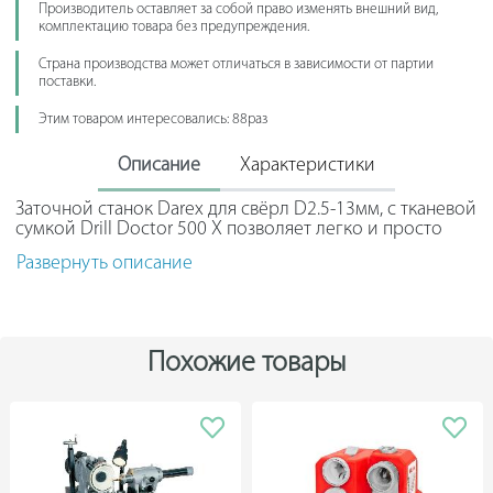
Производитель оставляет за собой право изменять внешний вид,
комплектацию товара без предупреждения.
Страна производства может отличаться в зависимости от партии
поставки.
Этим товаром интересовались: 88раз
Описание
Характеристики
Заточной станок Darex для свёрл D2.5-13мм, с тканевой
сумкой Drill Doctor 500 X позволяет легко и просто
выполнять заточку сверл в домашних условиях или
Развернуть описание
небольшой частной мастерской. Алмазный барабан
зернистостью 180 грит выступает в качестве рабочего
элемента. Модель имеет небольшие габариты и
компактный корпус, поэтому не занимает много места
в рабочей зоне.
Похожие товары