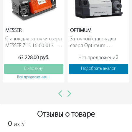
MESSER
OPTIMUM
Станок для заточки сверл 
Заточной станок для 
MESSER Z13 16-00-013        
сверл Optimum 
OPTIgrind GH 10T 
63 228.00 руб.
Нет предложений
3100110                
В корзину
Подобрать аналог
Все предложения: 1
Отзывы о товаре
0
из 5