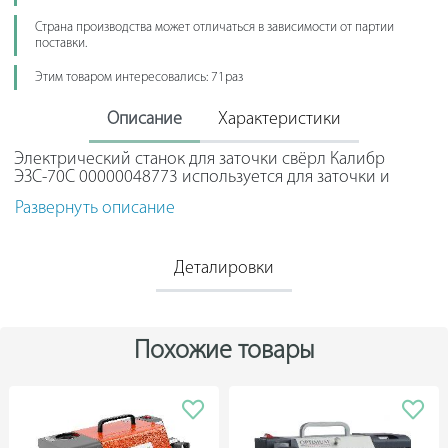
Страна производства может отличаться в зависимости от партии
поставки.
Этим товаром интересовались: 71раз
Описание
Характеристики
Электрический станок для заточки свёрл Калибр
ЭЗС-70C 00000048773 используется для заточки и
шлифования сверл различного диаметра. Данный
Развернуть описание
станок работает от электрической сети напряжением
220 В. Инструмент отличается высоким качеством
выполняемых работ и точностью обработки.
Применяется в небольших промышленных
Деталировки
производствах, слесарных и столярных мастерских.
Похожие товары