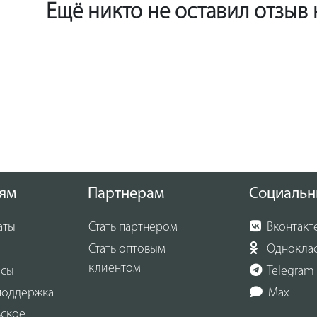
Ещё никто не оставил отзыв
ям
Партнерам
Социальн
аты
Стать партнером
Вконтакт
Стать оптовым
Однокла
клиентом
осы
Telegram
поддержка
Max
ьское