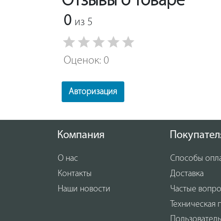
Отзывы о товаре
0
из 5
Оценок: 0
Авторизация
Компания
Покупател
О нас
Способы опл
Контакты
Доставка
Наши новости
Частые вопр
Техническая 
Пользовател