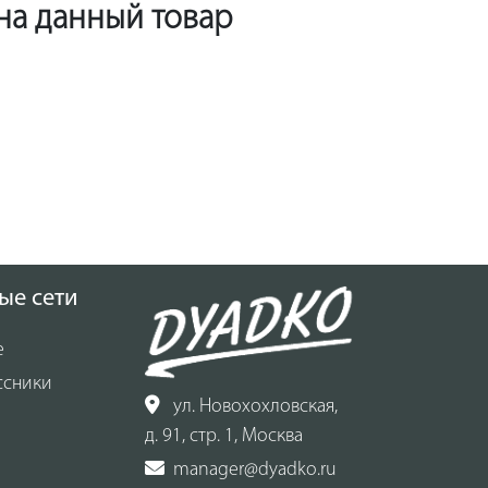
 на данный товар
ые сети
е
ссники
ул. Новохохловская,
д. 91, стр. 1, Москва
manager@dyadko.ru