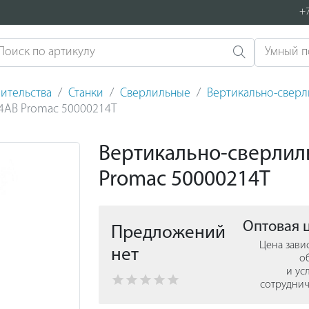
+7
ительства
Станки
Сверлильные
Вертикально-свер
14AB Promac 50000214T
Вертикально-сверлил
Promac 50000214T
Оптовая 
Предложений
Цена зави
нет
о
и ус
сотруднич