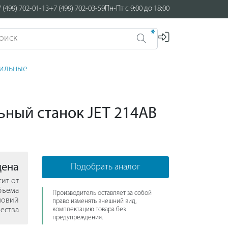
 (499) 702-01-13
+7 (499) 702-03-59
Пн-Пт с 9:00 до 18:00
*
лильные
ьный станок JET 214AB
цена
Подобрать аналог
сит от
бъема
Производитель оставляет за собой
ловий
право изменять внешний вид,
ества
комплектацию товара без
предупреждения.