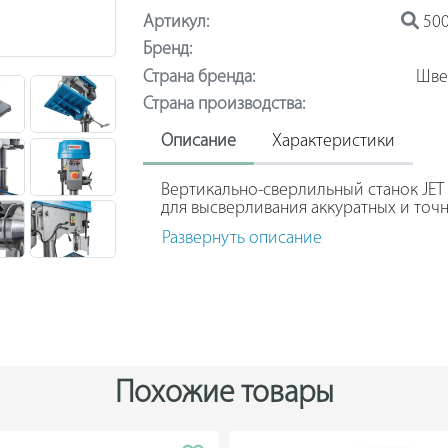
Артикул:
500
Бренд:
Страна бренда:
Шве
Страна производства:
Описание
Характеристики
Вертикально-сверлильный станок JET
для высверливания аккуратных и точ
заготовках. Модель широко использую
Развернуть описание
металлообрабатывающих предприяти
Координатный стол и основание обо
для крепления тисков. Поворотная фр
вправо на 45º. Положение рабочего с
Широкое основание поглощает вибра
обеспечивает устойчивое положение 
Похожие товары
малому весу и компактным размерам 
с помощью специальных монтажных о