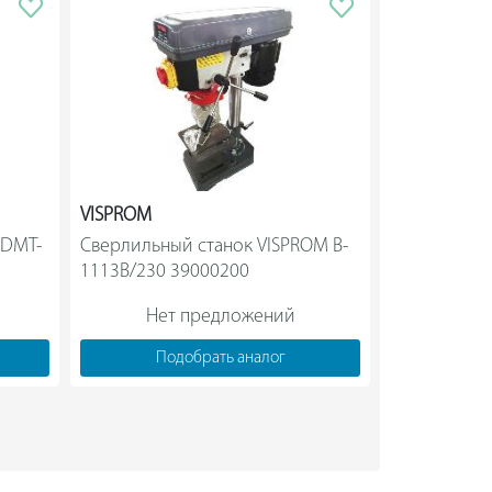
VISPROM
КАЛИБР
 DMT-
Сверлильный станок VISPROM B-
Сверлильный
1113B/230 39000200                
Нет предложений
Нет
Подобрать аналог
Под