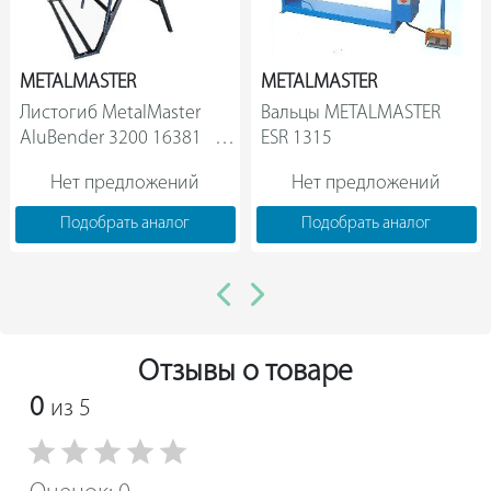
Имеются канавки для сгибания проволоки различного
диаметра.
METALMASTER
METALMASTER
Листогиб MetalMaster 
Вальцы METALMASTER 
AluBender 3200 16381       
ESR 1315                
Нет предложений
Нет предложений
Подобрать аналог
Подобрать аналог
Отзывы о товаре
0
из 5