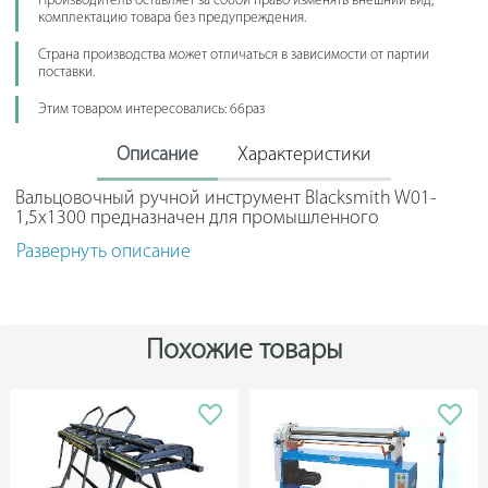
Производитель оставляет за собой право изменять внешний вид,
комплектацию товара без предупреждения.
Страна производства может отличаться в зависимости от партии
поставки.
Этим товаром интересовались: 66раз
Описание
Характеристики
Вальцовочный ручной инструмент Blacksmith W01-
1,5x1300 предназначен для промышленного
использования. Станок выполнен из профилированных
Развернуть описание
стальных деталей - это повышает прочность и
жесткость конструкции. Все элементы окрашены
порошковой краской.
Станок подходит для формирования круглых изделий:
Похожие товары
водостоков;
дымоотводов;
различных емкостей.