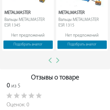
Стол задней поддержки
METALMASTER
METALMASTER
Фронтальный ограничитель
Вальцы METALMASTER 
Вальцы METALMASTER 
ESR 1345                
ESR 1315                
4х позиционный ограничитель угла поворота
Боковые ручки гибочной балки
Нет предложений
Нет предложений
Жидкостный угломер
Подобрать аналог
Подобрать аналог
Валок для гибки желобов
Фиксатор высоты прижимной балки
Ножной привод
Отзывы о товаре
Деревянная площадка.
0
из 5
Оценок: 0