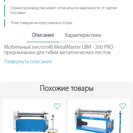
Страна производства может отличаться в зависимости от партии
поставки.
Этим товаром интересовались: 62раз
Описание
Характеристики
Мобильный листогиб MetalMaster LBM - 200 PRO
предназначен для гибки металлических листов.
Используется при изготовлении сайдинговых
Развернуть описание
покрытий, водостоков, откосов. Надежную фиксацию
листа обеспечивает эксцентриковый механизм.
Прочная металлическая конструкция гарантирует
долгий срок службы. Минимальная полка противогиба
равняется 15 мм.
Похожие товары
В опции станка входят (приобретается за отдельную
плату):
Роликовый нож
Фальцедогибающая машинка
Пневмокомпенсатор