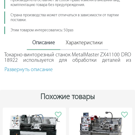
Производитель оставляет за собой право изменять внешний вид,
комплектацию товара без предупреждения.
Страна производства может отличаться в зависимости от партии
поставки.
Этим товаром интересовались: 50раз
Описание
Характеристики
Токарно-винторезный станок MetalMaster ZX41100 DRO
18922 используется для обработки деталей из
конструкционных материалов (сталь, чугун, сплавы
Развернуть описание
цветных металлов). В качестве дополнительных
возможностей оборудования выступает нарезание
резьбы 4 типов: метрической, дюймовой, модельной и
питчевой.
Похожие товары
Многофункциональная УЦИ SINO SDS6-3V обеспечивает
контроль перемещения по 3 осям (дискретность
составляет 1 знак). Также УЦИ позволяет быстро и
точно производить расчеты при изготовлении деталей
дугообразного и конусообразного типа.