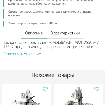
Производитель оставляет за собой право изменять внешний вид,
комплектацию товара без предупреждения.
Страна производства может отличаться в зависимости от партии
поставки.
Этим товаром интересовались: 48раз
Описание
Характеристики
Токарно-фрезерный станок MetalMaster MML 2550 MV
15542 предназначен для нарезания метрической и
дюймовой резьбы, обработки металлических деталей
Развернуть описание
увеличенного размера (фрезерование, сверление,
обточка поверхностей).
Станок используют в мастерских широкого профиля и
на производствах. Массивная станина из серого чугуна
Похожие товары
поглощает вибрации и отводит тепло из рабочей зоны.
Направляющие станка дополнительно закалены и
отшлифованы.
Фрезерная голова BF 20 Vario обладает мощным
двигателем. Перемещение головки осуществляется
при помощи рукоятки, винтовые стопоры фиксируют