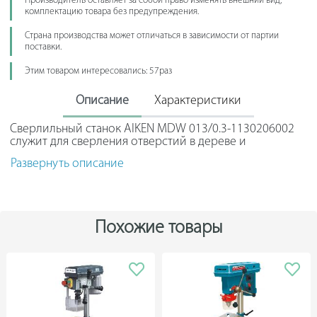
Производитель оставляет за собой право изменять внешний вид,
комплектацию товара без предупреждения.
Страна производства может отличаться в зависимости от партии
поставки.
Этим товаром интересовались: 57раз
Описание
Характеристики
Сверлильный станок AIKEN MDW 013/0.3-1130206002
служит для сверления отверстий в дереве и
пластмассе. Станок используют в мастерских и на
Развернуть описание
малых предприятиях. Компактный, продуктивный
станок с малым потреблением электричества.
Простота использования и отсутствие специального
обслуживания делают работу со станком удобной.
Похожие товары