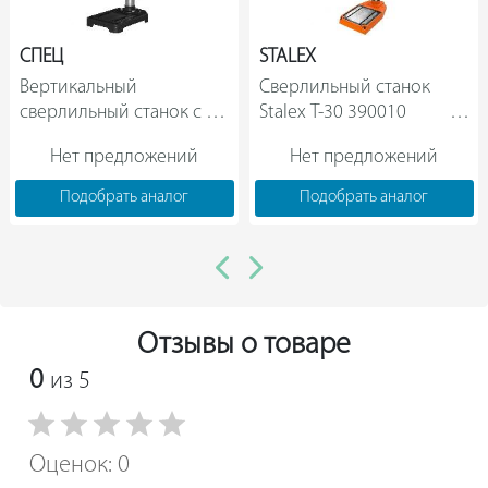
СПЕЦ
STALEX
Вертикальный 
Сверлильный станок 
сверлильный станок с 
Stalex T-30 390010               
тисками СПЕЦ ССВ-500-
Нет предложений
Нет предложений
16 СПЕЦ-3262                
Подобрать аналог
Подобрать аналог
Отзывы о товаре
0
из 5
Оценок: 0