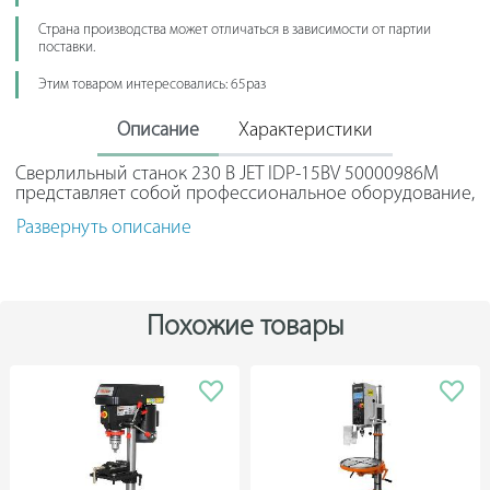
Страна производства может отличаться в зависимости от партии
поставки.
Этим товаром интересовались: 65раз
Описание
Характеристики
Сверлильный станок 230 В JET IDP-15BV 50000986M
представляет собой профессиональное оборудование,
которое предназначается для получения отверстий в
Развернуть описание
заготовках из дерева, металла, пластика. Настройка
скорости вращения шпинделя осуществляется плавно
с помощью барашка на лицевой панели, что позволяет
оператору подобрать оптимальный режим работы в
зависимости от свойств материала. Основные
Похожие товары
элементы выполнены из серого чугуна, что
гарантирует равномерное распределение вибраций и
долгий срок службы. Благодаря регулируемому
опорному столу возможна обработка деталей разной
формы и габаритов.