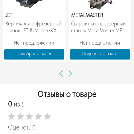
смещения режущего узла на 120 мм и 110 мм
соответственно.
JET
METALMASTER
Вертикально-фрезерный 
Сверлильно-фрезерный 
станок JET JUM-2063VXL 
станок MetalMaster MF-
Servo DRO 380 В 
45A                
Нет предложений
Нет предложений
50000852T                
Подобрать аналог
Подобрать аналог
Отзывы о товаре
0
из 5
Оценок: 0