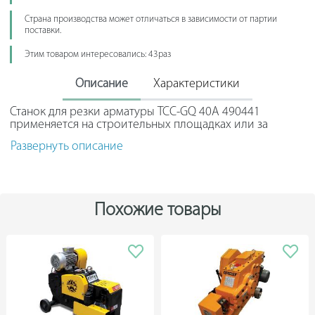
Страна производства может отличаться в зависимости от партии
поставки.
Этим товаром интересовались: 43раз
Описание
Характеристики
Станок для резки арматуры ТСС-GQ 40A 490441
применяется на строительных площадках или за
железобетонных заводах для быстрого разделения на
Развернуть описание
части толстых прутков арматуры. Мощные ножи и
надежный двигатель создают необходимое усилие для
быстрой работы.
К заметным преимуществам можно отнести прочный
Похожие товары
корпус, который выдерживает значительное давление
и не деформируется при длительных максимальных
нагрузках при работе. Наличие колес и
траснпортировочных петель упрощает перемещение
станка.