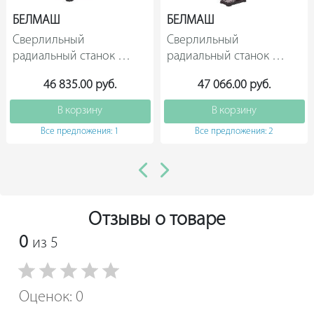
БЕЛМАШ
БЕЛМАШ
Сверлильный 
Сверлильный 
радиальный станок 
радиальный станок 
Белмаш BELMASH 
Белмаш BELMASH 
46 835.00 руб.
47 066.00 руб.
RDP430-16 S104A                
RDP430-16F S121A              
В корзину
В корзину
Все предложения: 1
Все предложения: 2
Отзывы о товаре
0
из 5
Оценок: 0