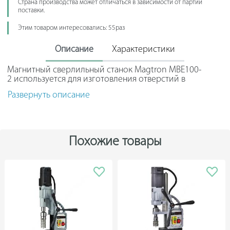
Страна производства может отличаться в зависимости от партии
поставки.
Этим товаром интересовались: 55раз
Описание
Характеристики
Магнитный сверлильный станок Magtron MBE100-
2 используется для изготовления отверстий в
металлических конструкциях. Модель работает как с
Развернуть описание
корончатыми, так и со спиральными сверлами
диаметром до 100 мм и 32 мм соответственно.
Прочный корпус защищает узлы сверлильной машины
от внешнего механического воздействия. Рукоять
Похожие товары
анатомической формы гарантирует удобство
транспортировки устройства. Элементы управления
собраны на отдельной панели и подписаны, что
облегчает работу оператора.