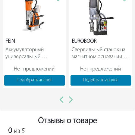
FEIN
EUROBOOR
Аккумуляторный 
Сверлильный станок на 
универсальный 
магнитном основании 
магнитный станок Fein 
EUROBOOR ECO.50+/T        
Нет предложений
Нет предложений
AKBU 35 PMQW Select 
717002620                
Подобрать аналог
Подобрать аналог
Отзывы о товаре
0
из 5