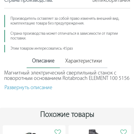
Страна производства:
Великобритания
Производитель оставляет за собой право изменять внешний вид,
комплектацию товара без предупреждения.
Страна производства может отличаться в зависимости от партии
поставки.
Этим товаром интересовались: 45раз
Описание
Характеристики
Магнитный электрический сверлильный станок с
поворотным основанием Rotabroach ELEMENT 100 5156
- переносное компактное устройство, которое
Развернуть описание
позволяет выполнять сверление в металлических
заготовках. Магнитное основание надежно
фиксируется на металлической поверхности не только
в горизонтальном, но и в наклонном и вертикальном
положении. Смазочно-охлаждающая жидкость
Похожие товары
позволяет снизить нагрузку на двигатель и избежать
поломки агрегата. Устройство широко применяется в
строительстве мостов, судостроении, при возведении
плотин и других конструкций.