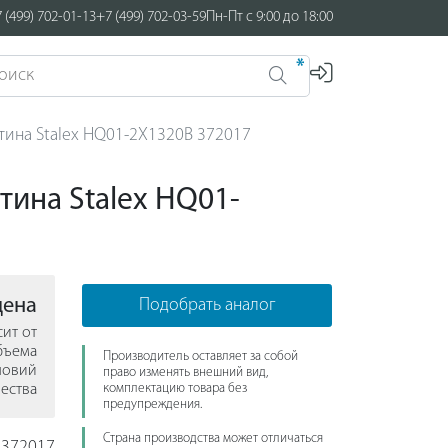
 (499) 702-01-13
+7 (499) 702-03-59
Пн-Пт с 9:00 до 18:00
*
тина Stalex HQ01-2X1320B 372017
тина Stalex HQ01-
цена
Подобрать аналог
сит от
бъема
Производитель оставляет за собой
ловий
право изменять внешний вид,
ества
комплектацию товара без
предупреждения.
Страна производства может отличаться
372017