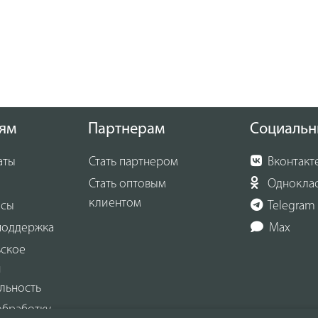
ям
Партнерам
Социальн
аты
Стать партнером
Вконтакт
Стать оптовым
Однокла
клиентом
осы
Telegram
поддержка
Max
ьское
и
льность
обработку