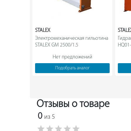
STALEX
STALE
Электромеханическая гильотина 
Гидра
STALEX GM 2500/1.5                
Нет предложений
Подобрать аналог
Отзывы о товаре
0
из 5