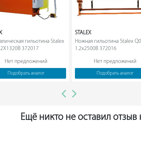
Резов в минуту: 25;
Высота стола: 800 мм;
Расстояние до заднего упора: 800 мм;
X
STALEX
влическая гильотина Stalex 
Ножная гильотина Stalex Q0
Мощность двигателя: 1.5 кВт.
HQ01-2X1320B 372017                
1.2x2500B 372016                
Нет предложений
Нет предложений
Подобрать аналог
Подобрать аналог
Ещё никто не оставил отзыв