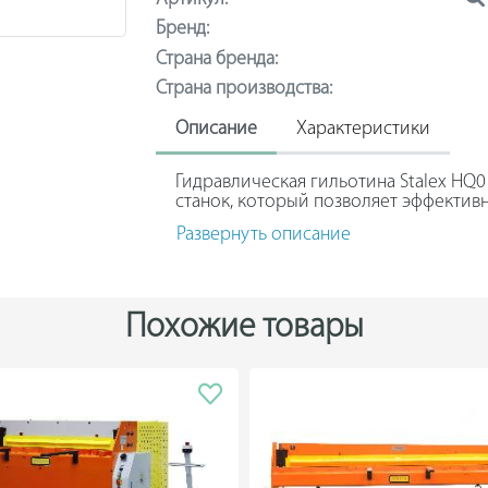
Бренд:
Страна бренда:
Страна производства:
Описание
Характеристики
Гидравлическая гильотина Stalex HQ
станок, который позволяет эффективн
применения:
Развернуть описание
Обработка металлических листов;
Изготовление электрооборудования;
Похожие товары
Автомобильная промышленность.
Основные компоненты станка выполне
сваренных между собой. Надежные шв
Длина листа: 1320 мм;
Прочность материала до 450 Н/мм2;