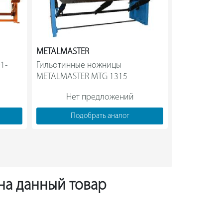
METALMASTER
METALMAST
1-
Гильотинные ножницы 
Гильотина M
METALMASTER MTG 1315                
1,
Нет предложений
Нет
Подобрать аналог
Под
 на данный товар