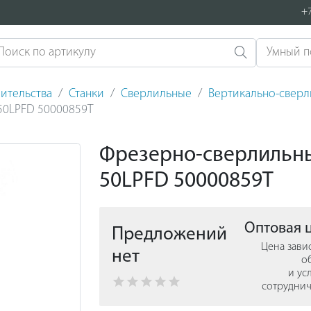
+7
ительства
Станки
Сверлильные
Вертикально-свер
50LPFD 50000859T
Фрезерно-сверлильны
50LPFD 50000859T
Оптовая 
Предложений
Цена зави
нет
о
и ус
сотруднич