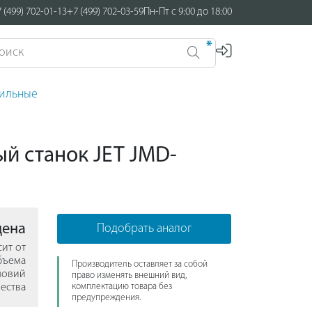
 (499) 702-01-13
+7 (499) 702-03-59
Пн-Пт с 9:00 до 18:00
*
лильные
й станок JET JMD-
цена
Подобрать аналог
сит от
бъема
Производитель оставляет за собой
ловий
право изменять внешний вид,
ества
комплектацию товара без
предупреждения.