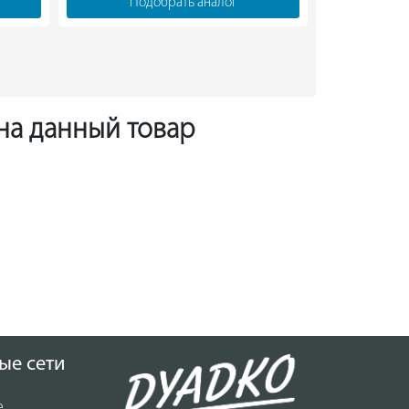
Подобрать аналог
Под
 на данный товар
ые сети
е