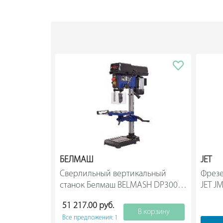
БЕЛМАШ
JET
Сверлильный вертикальный 
Фрезе
станок Белмаш BELMASH DP300-
16VS S105A                
51 217.00 руб.
В корзину
Все предложения: 1