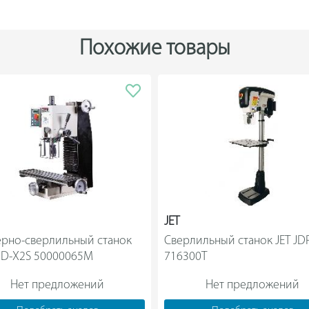
по двум осям. Благодаря наличию Т-о
рабочий стол дополнительного оборуд
Похожие товары
JET
рно-сверлильный станок 
Сверлильный станок JET JDP
JET JMD-X2S 50000065M                
716300T                
Нет предложений
Нет предложений