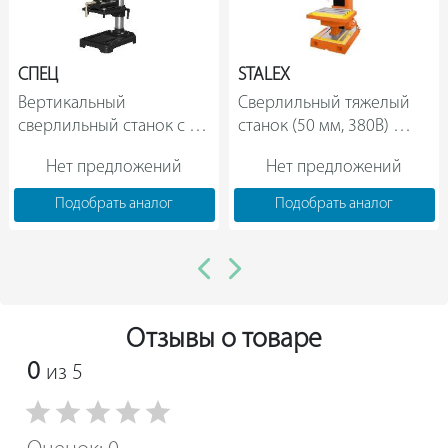
СПЕЦ
STALEX
Вертикальный 
Сверлильный тяжелый 
сверлильный станок с 
станок (50 мм, 380В) 
тисками СПЕЦ ССВ-500-
Stalex VDM5150 
Нет предложений
Нет предложений
16 СПЕЦ-3262                
10303450                
Подобрать аналог
Подобрать аналог
Отзывы о товаре
0
из 5