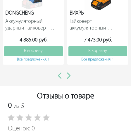
DONGCHENG
ВИХРЬ
Аккумуляторный 
Гайковерт 
ударный гайковерт 
аккумуляторный 
DCPL165(TYPE Z) 
АГ-300/20Li (в комплекте 
4 885.00 руб.
7 473.00 руб.
DONGCHENG                
2 АКБ и ЗУ) в кейсе, 
ВИХРЬ 72/                
В корзину
В корзину
Все предложения: 1
Все предложения: 1
Отзывы о товаре
0
из 5
Оценок: 0