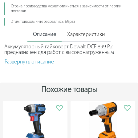
Страна производства может отличаться в зависимости от партии
поставки.
Этим товаром интересовались: 69раз
Описание
Характеристики
Аккумуляторный гайковерт Dewalt DCF 899 P2
предназначен для работ с высоконагруженным
крепежом благодаря исключительно высокому
Развернуть описание
значению крутящего момента в 950 Нм. Светодиодная
подсветка ярко-белого цвета позволяет работать в
условиях плохой освещённости. Надежные литий-
ионные аккумуляторы емкостью 5 А*ч и напряжением
18 В имеют индикацию уровня заряда и долгий срок
Похожие товары
службы. Модель поставляется в чемодане.