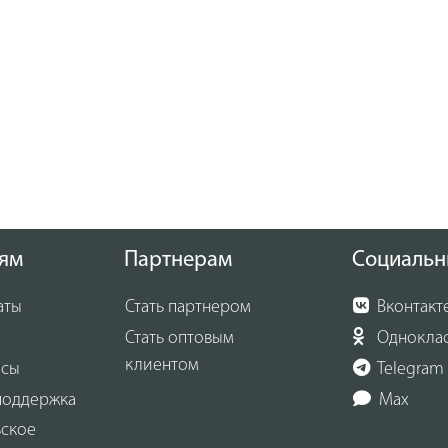
ям
Партнерам
Социальн
аты
Стать партнером
Вконтакт
Стать оптовым
Однокла
клиентом
осы
Telegram
поддержка
Max
ьское