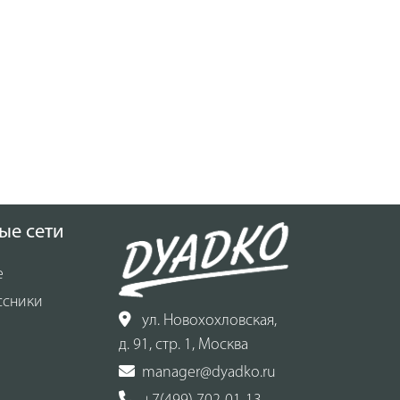
ые сети
е
ссники
ул. Новохохловская,
д. 91, стр. 1, Москва
manager@dyadko.ru