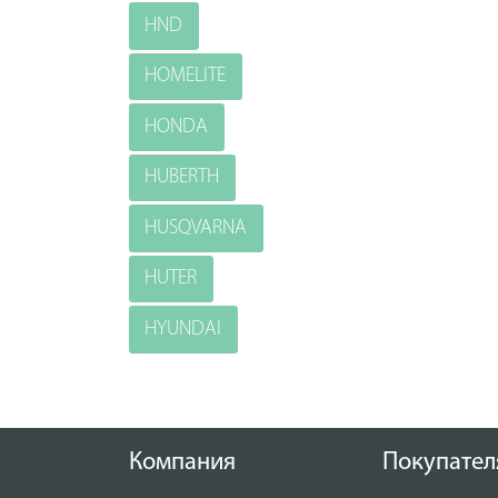
HND
HOMELITE
HONDA
HUBERTH
HUSQVARNA
HUTER
HYUNDAI
Компания
Покупател