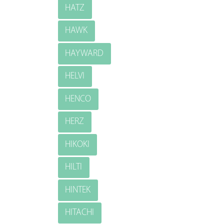
HATZ
HAWK
HAYWARD
HELVI
HENCO
HERZ
HIKOKI
HILTI
HINTEK
HITACHI