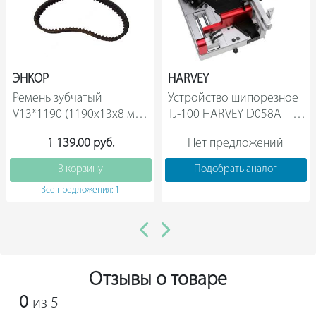
ЭНКОР
HARVEY
Ремень зубчатый 
Устройство шипорезное 
V13*1190 (1190х13х8 мм) 
TJ-100 HARVEY D058A        
для пильного станка 
1 139.00 руб.
Нет предложений
Корвет 13 Энкор 2569       
В корзину
Подобрать аналог
Все предложения: 1
Отзывы о товаре
0
из 5