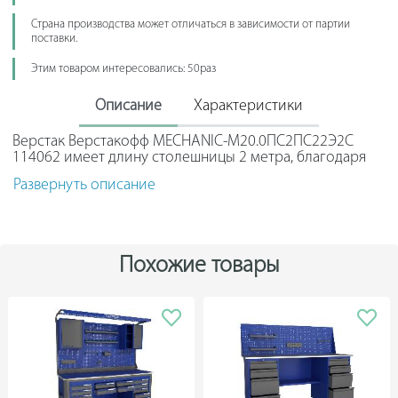
Страна производства может отличаться в зависимости от партии
поставки.
Этим товаром интересовались: 50раз
Описание
Характеристики
Верстак Верстакофф MECHANIC-М20.0ПС2ПС22Э2С
114062 имеет длину столешницы 2 метра, благодаря
чему автомеханик или сотрудник производства с
Развернуть описание
удобством работает с крупногабаритными деталями.
Две ниши большого размера позволяют хранить
объемные предметы. Подсветка экрана обеспечивает
яркое освещение рабочей зоны. Для простоты
перевозки или хранения конструкция выполнена
Похожие товары
сборно-разборной.