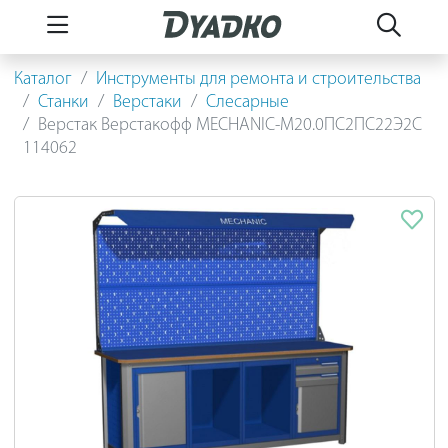
Каталог
Инструменты для ремонта и строительства
Станки
Верстаки
Слесарные
Верстак Верстакофф MECHANIC-М20.0ПС2ПС22Э2С
114062