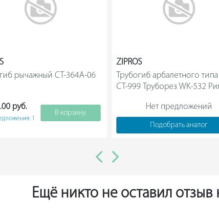
S
ZIPROS
гиб рычажный CT-364А-06 
Трубогиб арбалетного типа
8)                
CT-999 Труборез WK-532 Ри
CT-207                
.00 руб.
Нет предложений
В корзину
едложения: 1
Подобрать аналог
Ещё никто не оставил отзыв