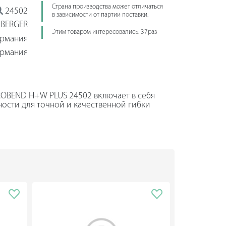
Страна производства может отличаться
24502
в зависимости от партии поставки.
BERGER
Этим товаром интересовались: 37раз
ермания
ермания
ROBEND H+W PLUS 24502 включает в себя
ости для точной и качественной гибки
а могут иметь различные конфигурации,
од углом до 180°. Универсальный
шим количеством материалов, таких как:
медь, медь в оболочке, алюминий, латунь,
ль в оболочке, а также бесшовная