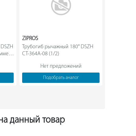
ZIPROS
ZIPROS
 DSZH 
Трубогиб рычажный 180° DSZH 
Трубогиб п
ммер 
CT-364A-08 (1/2)                
102-0
Нет предложений
Нет
Подобрать аналог
Под
 на данный товар