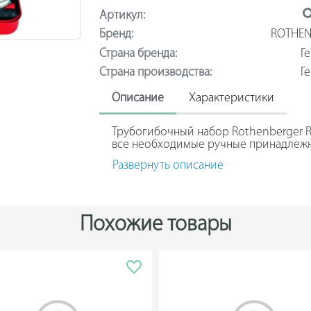
Артикул:
Бренд:
ROTHEN
Страна бренда:
Г
Страна производства:
Г
Описание
Характеристики
Трубогибочный набор Rothenberger 
все необходимые ручные принадлежн
трубных заготовок. Результаты изгиб
Развернуть описание
рабочий процесс легко проводится п
трубогиб подходит для работы с боль
мягкая и твердая медь, тонкостенная 
тонкостенная сталь, тонкостенная ста
нержавеющая сталь.
Похожие товары