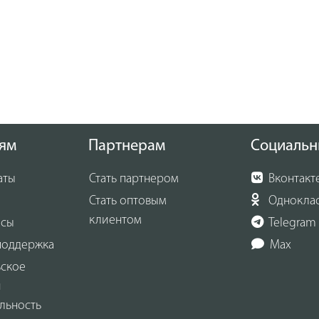
ям
Партнерам
Социальн
аты
Стать партнером
Вконтакт
Стать оптовым
Однокла
клиентом
осы
Telegram
поддержка
Max
ьское
и
льность