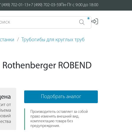
 (499) 702-01-13
+7 (499) 702-03-59
Пн-Пт с 9:00 до 18:00
*
станки
Трубогибы для круглых труб
 Rothenberger ROBEND
цена
Подобрать аналог
сит от
бъема
Производитель оставляет за собой
ловий
право изменять внешний вид,
ества
комплектацию товара без
предупреждения.