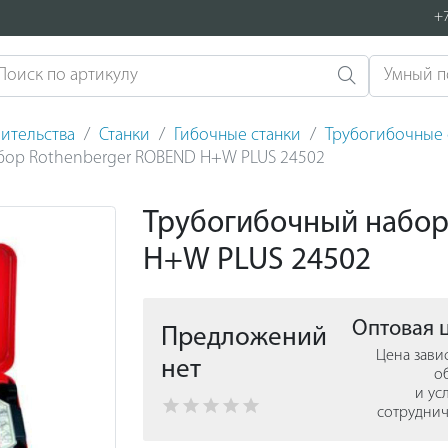
+7
ительства
Станки
Гибочные станки
Трубогибочные 
бор Rothenberger ROBEND H+W PLUS 24502
Трубогибочный набор
H+W PLUS 24502
Оптовая 
Предложений
Цена зави
нет
о
и ус
сотруднич