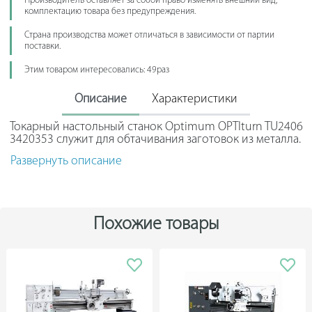
Производитель оставляет за собой право изменять внешний вид,
комплектацию товара без предупреждения.
Страна производства может отличаться в зависимости от партии
поставки.
Этим товаром интересовались: 49раз
Описание
Характеристики
Токарный настольный станок Optimum OPTIturn TU2406
3420353 служит для обтачивания заготовок из металла.
Станок подходит для небольших мастерских. Помимо
Развернуть описание
основой функции модель применяется для нарезания
метрической и дюймовой резьбы, а также сверления
отверстий.
Мощный коллекторный двигатель гарантирует
Похожие товары
стабильную работу оборудования. Широкое основание
отличается устойчивостью. Станок выполнен в
современном дизайне.