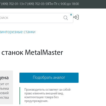
 (499) 702-01-13
+7 (499) 702-03-59
Пн-Пт с 9:00 до 18:00
*
винторезные станки
станок MetalMaster
цена
Подобрать аналог
сит от
бъема
Производитель оставляет за собой
ловий
право изменять внешний вид,
ества
комплектацию товара без
предупреждения.