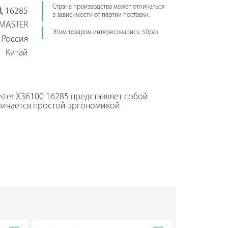
Страна производства может отличаться
16285
в зависимости от партии поставки.
MASTER
Этим товаром интересовались: 50раз
Россия
Китай
ster X36100 16285 представляет собой
личается простой эргономикой
жит для защиты шпиндельной бабки от
ства эксплуатации регулировка
инта осуществляется раздельно.
-3V позволяет визуально контролировать