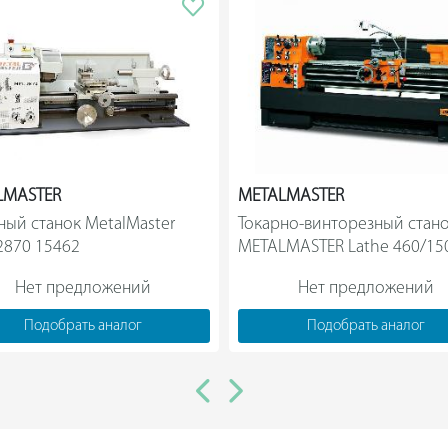
LMASTER
METALMASTER
ный станок MetalMaster 
Токарно-винторезный стано
MML 2870 15462                
METALMASTER Lathe 460/1500     
Нет предложений
Нет предложений
Подобрать аналог
Подобрать аналог