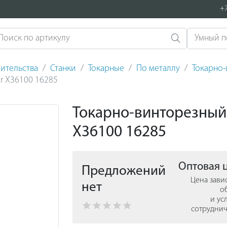
+7
ительства
Станки
Токарные
По металлу
Токарно-
r X36100 16285
Токарно-винторезный 
X36100 16285
Оптовая 
Предложений
Цена зави
нет
о
и ус
сотруднич