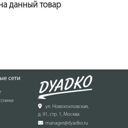
 на данный товар
ые сети
е
ссники
ул. Новохохловская,
д. 91, стр. 1, Москва
manager@dyadko.ru