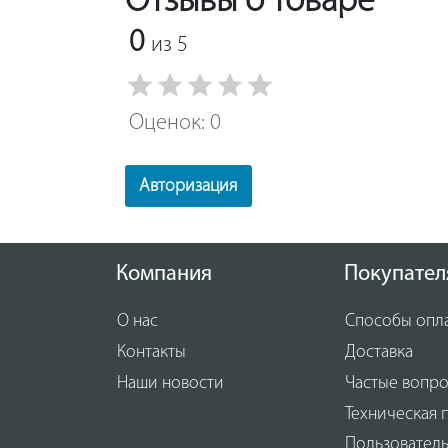
Отзывы о товаре
0
из 5
Оценок: 0
Авторизация
Компания
Покупател
О нас
Способы опл
Контакты
Доставка
Наши новости
Частые вопр
Техническая 
Пользовател