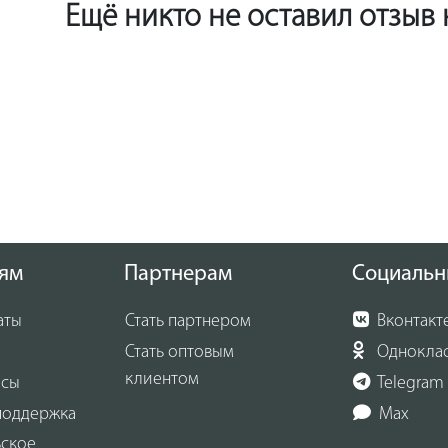
Ещё никто не оставил отзыв
ям
Партнерам
Социальн
аты
Стать партнером
Вконтакт
Стать оптовым
Однокла
клиентом
осы
Telegram
поддержка
Max
ьское