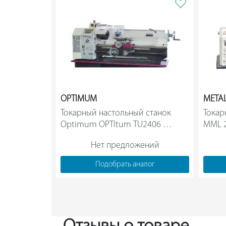
OPTIMUM
META
Токарный настольный станок 
Токар
Optimum OPTIturn TU2406 
3420353                
Нет предложений
Подобрать аналог