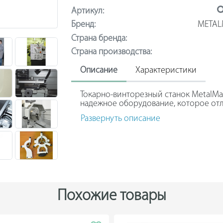
Артикул:
Бренд:
METAL
Страна бренда:
Страна производства:
Описание
Характеристики
Токарно-винторезный станок MetalMa
надежное оборудование, которое от
управления. Специальная крышка слу
Развернуть описание
механических повреждений. Для удоб
оборотов ходового вала и ходового в
Многофункциональная УЦИ SINO SDS6
рабочие параметры.
Похожие товары