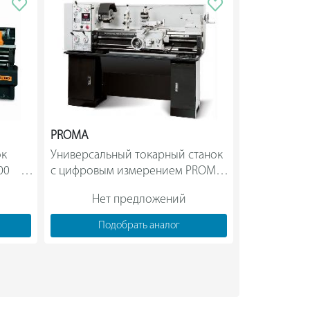
PROMA
OPTIMUM
к 
Универсальный токарный станок 
Токарный с
   
с цифровым измерением PROMA 
D320x630 38
SPC-900РА 25015007                
Нет предложений
Нет
Подобрать аналог
Под