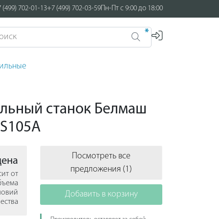
 (499) 702-01-13
+7 (499) 702-03-59
Пн-Пт с 9:00 до 18:00
*
лильные
льный станок Белмаш
 S105A
Посмотреть все
цена
предложения (1)
сит от
бъема
ловий
Добавить в корзину
ества