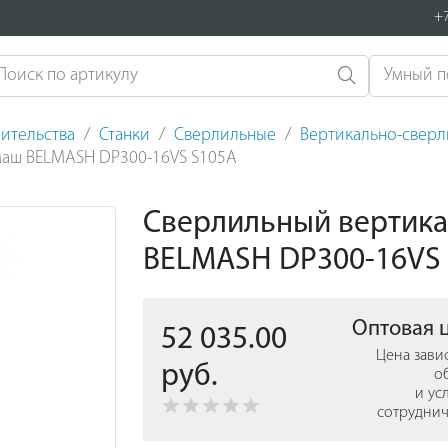
+7
ительства
Станки
Сверлильные
Вертикально-свер
маш BELMASH DP300-16VS S105A
Сверлильный вертика
BELMASH DP300-16VS
Оптовая 
52 035.00
Цена зави
руб.
о
и ус
сотруднич