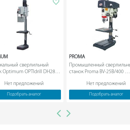
На передней панели расположены кн
лазерного указателя. Микровыключат
если защитный экран и крышка ремен
состоянии.
Заготовку можно закрепить на рабоч
ее размеров. На стойке размещена зу
стола регулируется с помощью рукоя
MUM
PROMA
кальный сверлильный 
Промышленный сверлильны
к Optimum OPTIdrill DH28GS 
станок Proma BV-25B/400 
D3034230                
25004125                
Нет предложений
Нет предложений
Подобрать аналог
Подобрать аналог