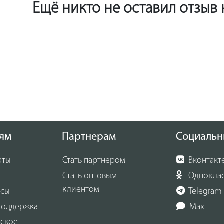
Ещё никто не оставил отзыв
ям
Партнерам
Социальн
аты
Стать партнером
Вконтакт
Стать оптовым
Однокла
клиентом
осы
Telegram
поддержка
Max
ьское