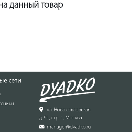
 на данный товар
ые сети
е
ссники
ул. Новохохловская,
д. 91, стр. 1, Москва
manager@dyadko.ru