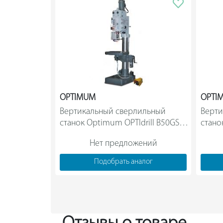
OPTIMUM
OPTI
Вертикальный сверлильный 
Верти
станок Optimum OPTIdrill B50GSM 
стано
D3034500                
Нет предложений
Подобрать аналог