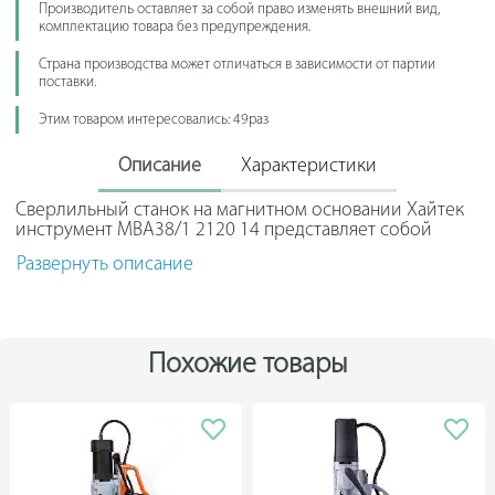
Производитель оставляет за собой право изменять внешний вид,
комплектацию товара без предупреждения.
Страна производства может отличаться в зависимости от партии
поставки.
Этим товаром интересовались: 49раз
Описание
Характеристики
Сверлильный станок на магнитном основании Хайтек
инструмент МВА38/1 2120 14 представляет собой
оборудование профессионального класса. Данная
Развернуть описание
модель имеет двигатель мощностью 1150 Вт с
односкоростным редуктором. Он выполнен в
алюминиевом корпусе.Также станок имеет клин для
снятия оснастки, который встроен в корпус
электропривода. Замена угольных щёток
Похожие товары
осуществляется без разбора корпуса.