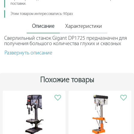
поставки.
Этим товаром интересовались: 90раз
Описание
Характеристики
Сверлильный станок Gigant DP1725 предназначен для
получения большого количества глухих и сквозных
отверстий в различных заготовках.
Развернуть описание
Положение стола настраивается по высоте с помощью
зубчатой рейки. Прочная жесткая колонна
выдерживает повышенное давление в процессе
работы. Широкое основание обеспечивает высокую
Похожие товары
устойчивость станка.
Крупные рукоятки не выскальзывают из рук оператора,
способствуя плавной подаче сверла. Тиски можно
установить в специальные пазы опоры для обработки
крупногабаритных деталей.
Данный товар поставляется взамен модели:
Сверлильный станок Inforce DP1725 05-18-05