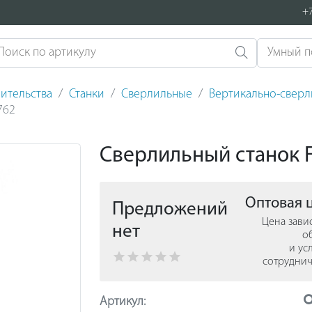
+7
ительства
Станки
Сверлильные
Вертикально-свер
762
Сверлильный станок F
Оптовая 
Предложений
Цена зави
нет
о
и ус
сотруднич
Артикул: