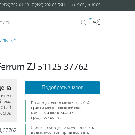
 (499) 702-01-13
+7 (499) 702-03-59
Пн-Пт с 9:00 до 18:00
*
лильные
errum ZJ 51125 37762
цена
Подобрать аналог
сит от
бъема
Производитель оставляет за собой
ловий
право изменять внешний вид,
ества
комплектацию товара без
предупреждения.
Страна производства может отличаться
37762
в зависимости от партии поставки.