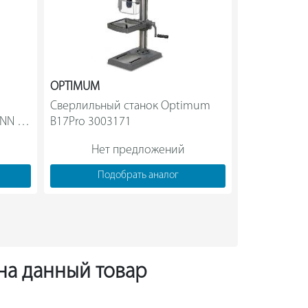
OPTIMUM
BOSCH
Сверлильный станок Optimum 
Сверлильный
NN 
B17Pro 3003171                
Нет предложений
Нет
Подобрать аналог
Под
 на данный товар