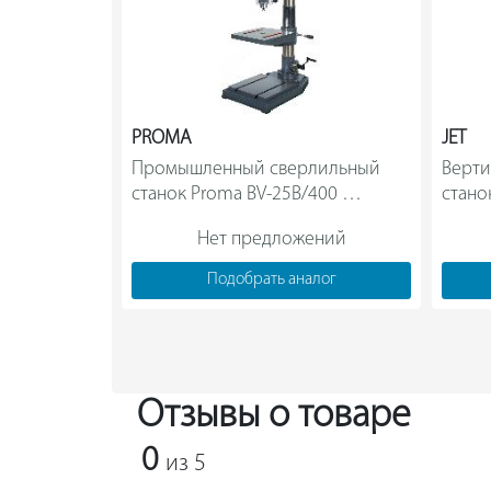
PROMA
JET
Промышленный сверлильный 
Верти
станок Proma BV-25B/400 
станок 
25004125                
Нет предложений
Подобрать аналог
Отзывы о товаре
0
из 5