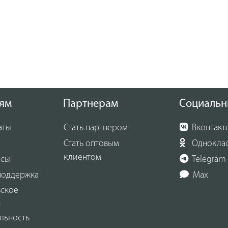
ям
Партнерам
Социальн
аты
Стать партнером
Вконтакт
Стать оптовым
Однокла
клиентом
осы
Telegram
поддержка
Max
ьское
и
льность