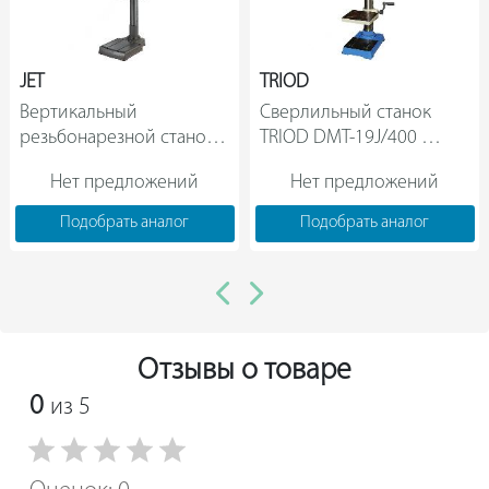
JET
TRIOD
Вертикальный 
Сверлильный станок 
резьбонарезной станок, 
TRIOD DMT-19J/400 
32 мм, 400 В JET IDTP-22 
411030                
Нет предложений
Нет предложений
50000990T                
Подобрать аналог
Подобрать аналог
Отзывы о товаре
0
из 5