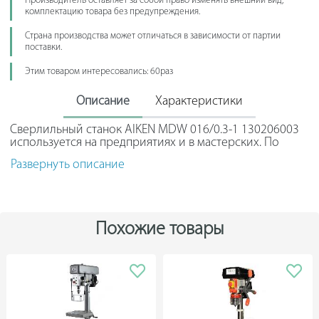
Производитель оставляет за собой право изменять внешний вид,
комплектацию товара без предупреждения.
Страна производства может отличаться в зависимости от партии
поставки.
Этим товаром интересовались: 60раз
Описание
Характеристики
Сверлильный станок AIKEN MDW 016/0.3-1 130206003
используется на предприятиях и в мастерских. По
своим техническим характеристикам занимает
Развернуть описание
среднее положение в своей серии. Конструкторы
идеально подобрали габариты, мощность двигателя и
продуктивность. Возможна регулировка высоты и
фиксация стола в нужном положении.
Похожие товары