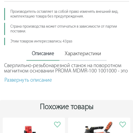
Производитель оставляет за собой право изменять внешний вид,
комплектацию товара без предупреждения.
Страна производства может отличаться в зависимости от партии
поставки.
Этим товаром интересовались: 43раз
Описание
Характеристики
Сверлильно-резьбонарезной станок на поворотном
магнитном основании PROMA MDMR-100 1001000 - это
профессиональное оборудование, которое широко
Развернуть описание
используется в сфере металлообработки. Данная
модель позволяет формировать отверстия в
металлических заготовках диаметром до 100 мм
(спиральным сверлом - от 3 до 32 мм, корончатым - от
12 до 100 мм). Мощный немецкий электропривод
Похожие товары
обеспечивает высокую производительность и
гарантирует плавный ход сверлильной головки.
Поворотное магнитное основание дает возможность
сверлить близко расположенные отверстия, не
изменяя местоположение самого станка. Наличие бака